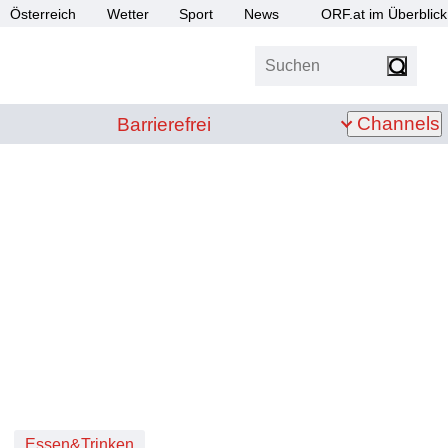
Österreich
Wetter
Sport
News
ORF.at im Überblick
Suchen
bis Z
Barrierefrei
Channels
Barrierefrei
Essen&Trinken