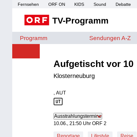
Fernsehen
ORF ON
KIDS
Sound
Debatte
TV-Programm
Sendungen von A 
Programm
Sendungen A-Z
Aufgetischt vor 10
Klosterneuburg
, AUT
Produktionsland: AUT
Ausstrahlungstermine
10. Juni, 21:50 Uhr in ORF 2
10.06., 21:50 Uhr ORF 2
Reportage
Lifestyle
Reise