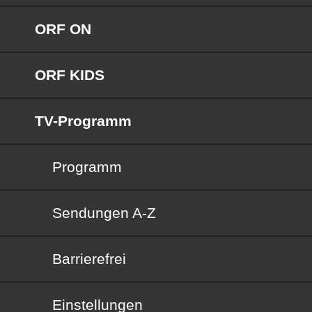
ORF ON
ORF KIDS
TV-Programm
Programm
Sendungen von A bis Z
Sendungen A-Z
Barrierefrei
Barrierefrei
Einstellungen