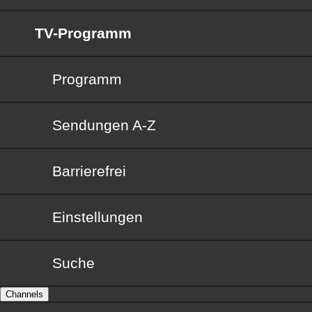
TV-Programm
Programm
Sendungen von A bis Z
Sendungen A-Z
Barrierefrei
Barrierefrei
Einstellungen
Suche
Channels