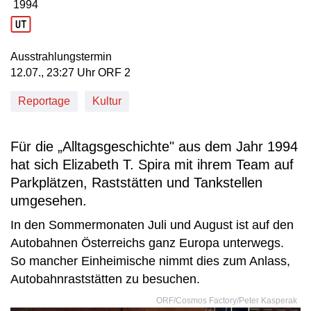
1994
Produktionsjahr: 1994
Ausstrahlungstermin
12. Juli, 23:27 Uhr in ORF 2
12.07., 23:27 Uhr ORF 2
Reportage
Kultur
Für die „Alltagsgeschichte" aus dem Jahr 1994
hat sich Elizabeth T. Spira mit ihrem Team auf
Parkplätzen, Raststätten und Tankstellen
umgesehen.
In den Sommermonaten Juli und August ist auf den
Autobahnen Österreichs ganz Europa unterwegs.
So mancher Einheimische nimmt dies zum Anlass,
Autobahnraststätten zu besuchen.
ORF/Cosmos Factory/Peter Kasperak