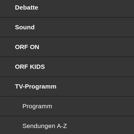
Debatte
Sound
ORF ON
ORF KIDS
TV-Programm
Programm
Sendungen von A bis Z
Sendungen A-Z